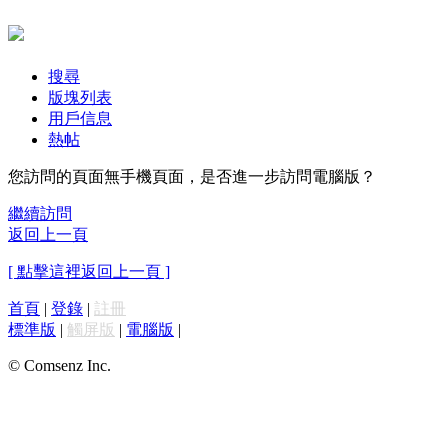
搜尋
版塊列表
用戶信息
熱帖
您訪問的頁面無手機頁面，是否進一步訪問電腦版？
繼續訪問
返回上一頁
[ 點擊這裡返回上一頁 ]
首頁
|
登錄
|
註冊
標準版
|
觸屏版
|
電腦版
|
© Comsenz Inc.