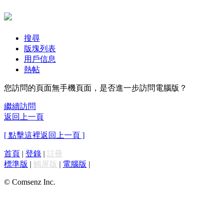
搜尋
版塊列表
用戶信息
熱帖
您訪問的頁面無手機頁面，是否進一步訪問電腦版？
繼續訪問
返回上一頁
[ 點擊這裡返回上一頁 ]
首頁
|
登錄
|
註冊
標準版
|
觸屏版
|
電腦版
|
© Comsenz Inc.