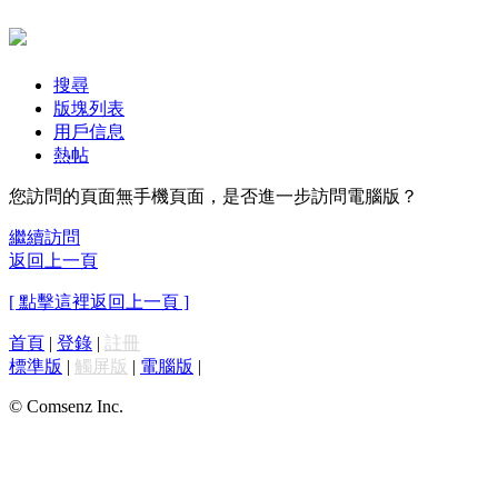
搜尋
版塊列表
用戶信息
熱帖
您訪問的頁面無手機頁面，是否進一步訪問電腦版？
繼續訪問
返回上一頁
[ 點擊這裡返回上一頁 ]
首頁
|
登錄
|
註冊
標準版
|
觸屏版
|
電腦版
|
© Comsenz Inc.