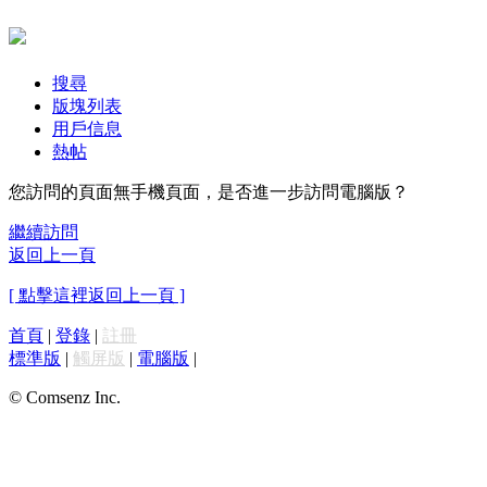
搜尋
版塊列表
用戶信息
熱帖
您訪問的頁面無手機頁面，是否進一步訪問電腦版？
繼續訪問
返回上一頁
[ 點擊這裡返回上一頁 ]
首頁
|
登錄
|
註冊
標準版
|
觸屏版
|
電腦版
|
© Comsenz Inc.