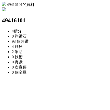
49416101的資料
49416101
4
積分
0 顆
鑽石
93 個
碎鑽
4
經驗
2
幫助
0
技術
0
貢獻
0 次
宣傳
0 個
金豆