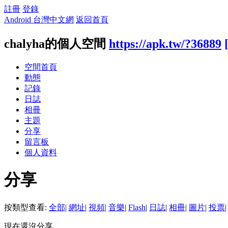
註冊
登錄
Android 台灣中文網
返回首頁
chalyha的個人空間
https://apk.tw/?36889
空間首頁
動態
記錄
日誌
相冊
主題
分享
留言板
個人資料
分享
按類型查看:
全部
|
網址
|
視頻
|
音樂
|
Flash
|
日誌
|
相冊
|
圖片
|
投票
|
現在還沒分享