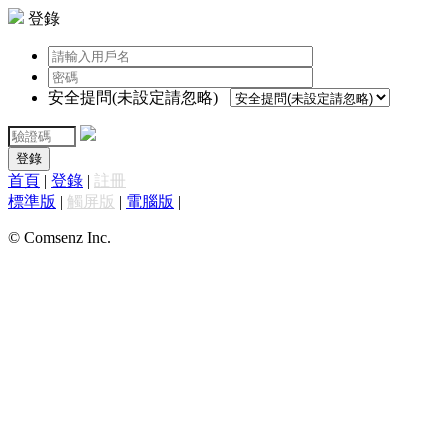
登錄
安全提問(未設定請忽略)
登錄
首頁
|
登錄
|
註冊
標準版
|
觸屏版
|
電腦版
|
© Comsenz Inc.