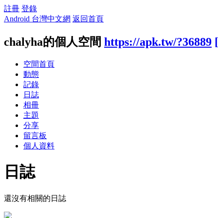
註冊
登錄
Android 台灣中文網
返回首頁
chalyha的個人空間
https://apk.tw/?36889
空間首頁
動態
記錄
日誌
相冊
主題
分享
留言板
個人資料
日誌
還沒有相關的日誌