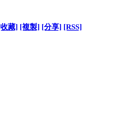
[收藏]
[複製]
[分享]
[RSS]