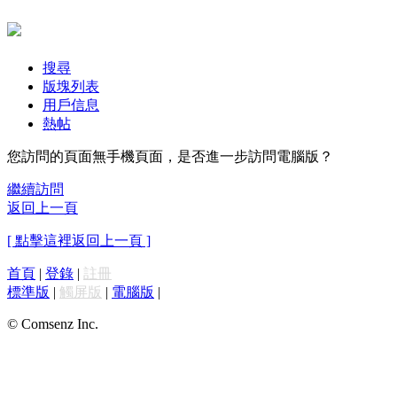
搜尋
版塊列表
用戶信息
熱帖
您訪問的頁面無手機頁面，是否進一步訪問電腦版？
繼續訪問
返回上一頁
[ 點擊這裡返回上一頁 ]
首頁
|
登錄
|
註冊
標準版
|
觸屏版
|
電腦版
|
© Comsenz Inc.