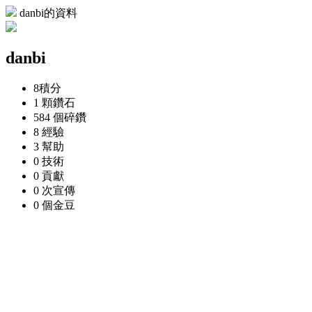
danbi的資料
danbi
8
積分
1 顆
鑽石
584 個
碎鑽
8
經驗
3
幫助
0
技術
0
貢獻
0 次
宣傳
0 個
金豆