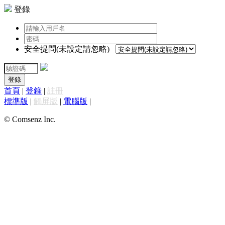
登錄
安全提問(未設定請忽略)
登錄
首頁
|
登錄
|
註冊
標準版
|
觸屏版
|
電腦版
|
© Comsenz Inc.