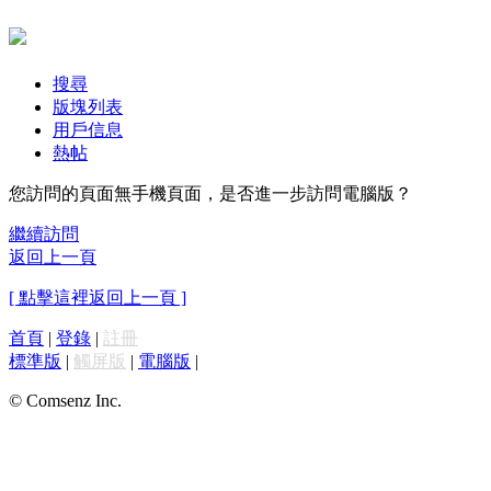
搜尋
版塊列表
用戶信息
熱帖
您訪問的頁面無手機頁面，是否進一步訪問電腦版？
繼續訪問
返回上一頁
[ 點擊這裡返回上一頁 ]
首頁
|
登錄
|
註冊
標準版
|
觸屏版
|
電腦版
|
© Comsenz Inc.