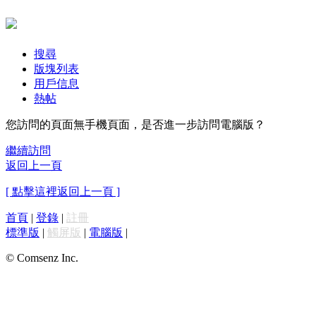
搜尋
版塊列表
用戶信息
熱帖
您訪問的頁面無手機頁面，是否進一步訪問電腦版？
繼續訪問
返回上一頁
[ 點擊這裡返回上一頁 ]
首頁
|
登錄
|
註冊
標準版
|
觸屏版
|
電腦版
|
© Comsenz Inc.