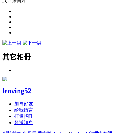
共 5 張圖片
其它相冊
leaving52
加為好友
給我留言
打個招呼
發送消息