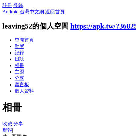
註冊
登錄
Android 台灣中文網
返回首頁
leaving52的個人空間
https://apk.tw/?3682
空間首頁
動態
記錄
日誌
相冊
主題
分享
留言板
個人資料
相冊
收藏
分享
舉報
|