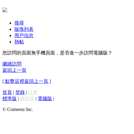
搜尋
版塊列表
用戶信息
熱帖
您訪問的頁面無手機頁面，是否進一步訪問電腦版？
繼續訪問
返回上一頁
[ 點擊這裡返回上一頁 ]
首頁
|
登錄
|
註冊
標準版
|
觸屏版
|
電腦版
|
© Comsenz Inc.