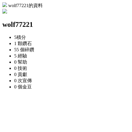
wolf77221的資料
wolf77221
5
積分
1 顆
鑽石
55 個
碎鑽
5
經驗
0
幫助
0
技術
0
貢獻
0 次
宣傳
0 個
金豆