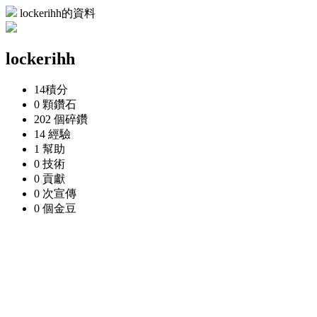
lockerihh的資料
lockerihh
14
積分
0 顆
鑽石
202 個
碎鑽
14
經驗
1
幫助
0
技術
0
貢獻
0 次
宣傳
0 個
金豆