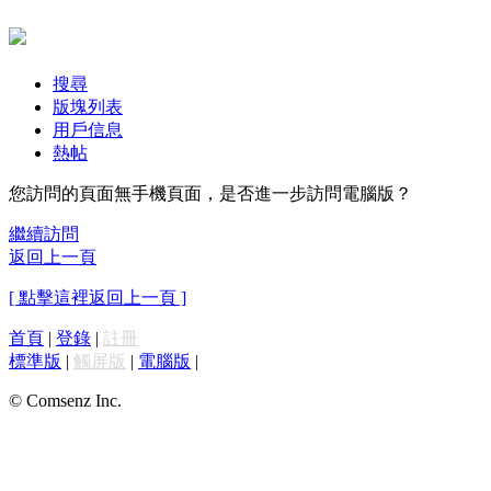
搜尋
版塊列表
用戶信息
熱帖
您訪問的頁面無手機頁面，是否進一步訪問電腦版？
繼續訪問
返回上一頁
[ 點擊這裡返回上一頁 ]
首頁
|
登錄
|
註冊
標準版
|
觸屏版
|
電腦版
|
© Comsenz Inc.