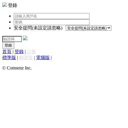
登錄
安全提問(未設定請忽略)
登錄
首頁
|
登錄
|
註冊
標準版
|
觸屏版
|
電腦版
|
© Comsenz Inc.