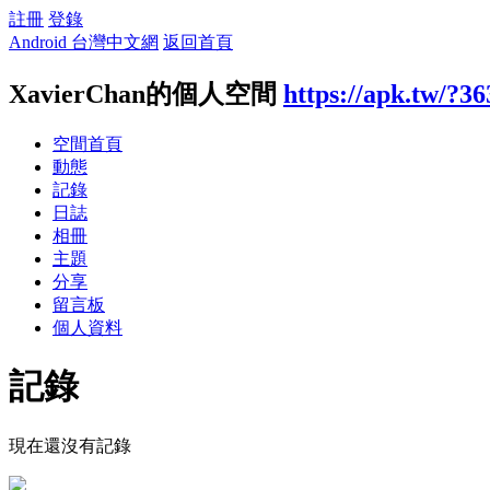
註冊
登錄
Android 台灣中文網
返回首頁
XavierChan的個人空間
https://apk.tw/?3
空間首頁
動態
記錄
日誌
相冊
主題
分享
留言板
個人資料
記錄
現在還沒有記錄