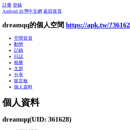
註冊
登錄
Android 台灣中文網
返回首頁
dreamqq的個人空間
https://apk.tw/?3616
空間首頁
動態
記錄
日誌
相冊
主題
分享
留言板
個人資料
個人資料
dreamqq
(UID: 361628)