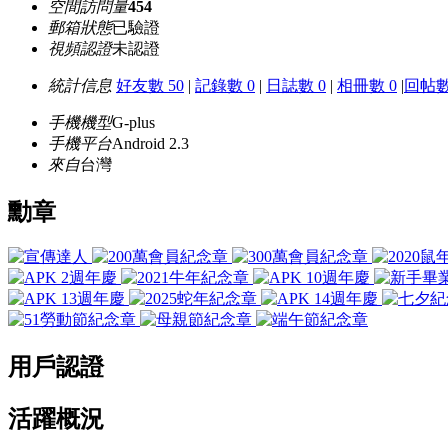
空間訪問量
454
郵箱狀態
已驗證
視頻認證
未認證
統計信息
好友數 50
|
記錄數 0
|
日誌數 0
|
相冊數 0
|
回帖數 
手機機型
G-plus
手機平台
Android 2.3
來自
台灣
勳章
用戶認證
活躍概況