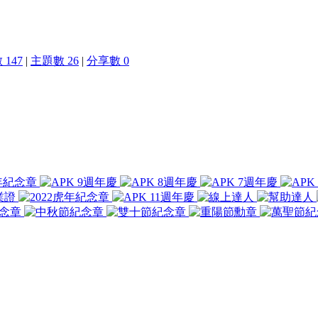
147
|
主題數 26
|
分享數 0