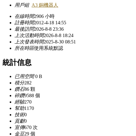
用戶組
A3 銅機器人
在線時間
2906 小時
註冊時間
2012-4-18 14:55
最後訪問
2026-8-8 23:36
上次活動時間
2026-8-8 18:24
上次發表時間
2025-8-30 08:51
所在時區
使用系統默認
統計信息
已用空間
0 B
積分
282
鑽石
86 顆
碎鑽
9588 個
經驗
270
幫助
1170
技術
0
貢獻
0
宣傳
670 次
金豆
29 個