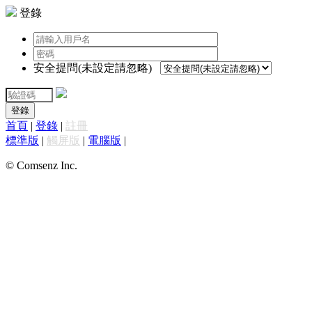
登錄
安全提問(未設定請忽略)
登錄
首頁
|
登錄
|
註冊
標準版
|
觸屏版
|
電腦版
|
© Comsenz Inc.