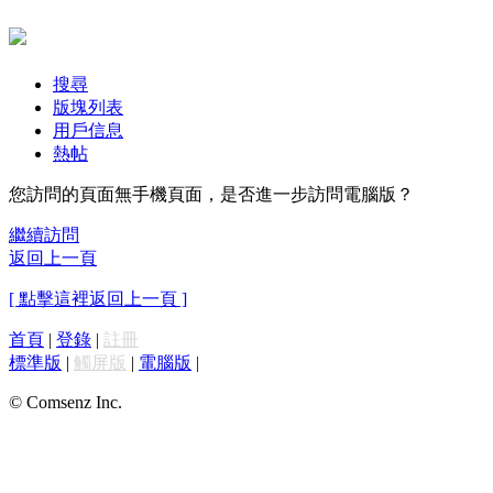
搜尋
版塊列表
用戶信息
熱帖
您訪問的頁面無手機頁面，是否進一步訪問電腦版？
繼續訪問
返回上一頁
[ 點擊這裡返回上一頁 ]
首頁
|
登錄
|
註冊
標準版
|
觸屏版
|
電腦版
|
© Comsenz Inc.