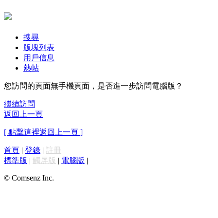
搜尋
版塊列表
用戶信息
熱帖
您訪問的頁面無手機頁面，是否進一步訪問電腦版？
繼續訪問
返回上一頁
[ 點擊這裡返回上一頁 ]
首頁
|
登錄
|
註冊
標準版
|
觸屏版
|
電腦版
|
© Comsenz Inc.