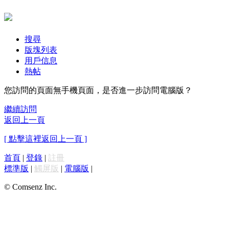
搜尋
版塊列表
用戶信息
熱帖
您訪問的頁面無手機頁面，是否進一步訪問電腦版？
繼續訪問
返回上一頁
[ 點擊這裡返回上一頁 ]
首頁
|
登錄
|
註冊
標準版
|
觸屏版
|
電腦版
|
© Comsenz Inc.