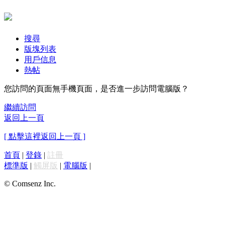
搜尋
版塊列表
用戶信息
熱帖
您訪問的頁面無手機頁面，是否進一步訪問電腦版？
繼續訪問
返回上一頁
[ 點擊這裡返回上一頁 ]
首頁
|
登錄
|
註冊
標準版
|
觸屏版
|
電腦版
|
© Comsenz Inc.