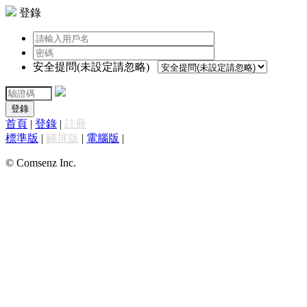
登錄
安全提問(未設定請忽略)
登錄
首頁
|
登錄
|
註冊
標準版
|
觸屏版
|
電腦版
|
© Comsenz Inc.