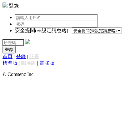
登錄
安全提問(未設定請忽略)
登錄
首頁
|
登錄
|
註冊
標準版
|
觸屏版
|
電腦版
|
© Comsenz Inc.