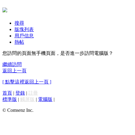
搜尋
版塊列表
用戶信息
熱帖
您訪問的頁面無手機頁面，是否進一步訪問電腦版？
繼續訪問
返回上一頁
[ 點擊這裡返回上一頁 ]
首頁
|
登錄
|
註冊
標準版
|
觸屏版
|
電腦版
|
© Comsenz Inc.