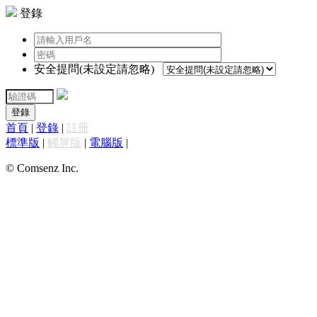
登錄
安全提問(未設定請忽略)
登錄
首頁
|
登錄
|
註冊
標準版
|
觸屏版
|
電腦版
|
© Comsenz Inc.