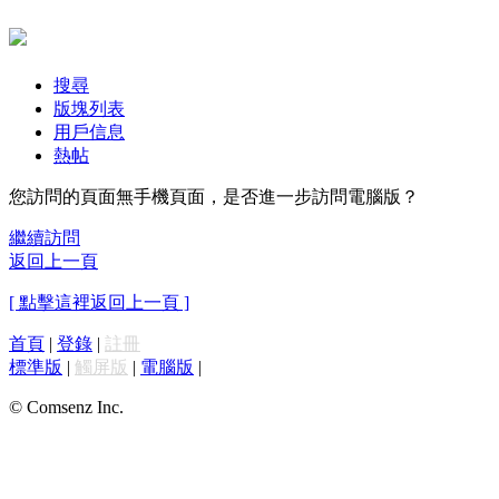
搜尋
版塊列表
用戶信息
熱帖
您訪問的頁面無手機頁面，是否進一步訪問電腦版？
繼續訪問
返回上一頁
[ 點擊這裡返回上一頁 ]
首頁
|
登錄
|
註冊
標準版
|
觸屏版
|
電腦版
|
© Comsenz Inc.