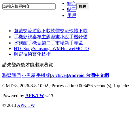
綜合
搜尋
帖子
用戶
遊戲交流
遊戲下載
軟體交流
軟體下載
手機影視
桌布主題
漫畫小說
手機鈴聲
水族館
手機音樂
二手市場
新手專區
HTC
Sony
Samsung
TWM
Huawei
MOTO
解密技術
繁化技術
請先登錄後才能繼續瀏覽
聯繫我們
|
小黑屋
|
手機版
|
Archiver
|
Android 台灣中文網
GMT+8, 2026-8-8 10:02
, Processed in 0.008456 second(s), 1 quer
Powered by
APK.TW
v2.0
© 2013
APK.TW