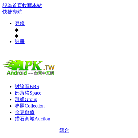
設為首頁
收藏本站
快捷導航
登錄
◆
◆
註冊
討論區
BBS
部落格
Space
群組
Group
專題
Collection
金豆儲值
鑽石商城
Auction
綜合