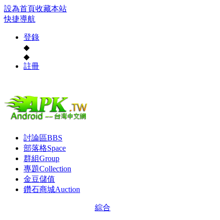
設為首頁
收藏本站
快捷導航
登錄
◆
◆
註冊
討論區
BBS
部落格
Space
群組
Group
專題
Collection
金豆儲值
鑽石商城
Auction
綜合