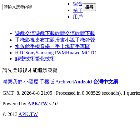
綜合
搜尋
帖子
用戶
遊戲交流
遊戲下載
軟體交流
軟體下載
手機影視
桌布主題
漫畫小說
手機鈴聲
水族館
手機音樂
二手市場
新手專區
HTC
Sony
Samsung
TWM
Huawei
MOTO
解密技術
繁化技術
請先登錄後才能繼續瀏覽
聯繫我們
|
小黑屋
|
手機版
|
Archiver
|
Android 台灣中文網
GMT+8, 2026-8-8 21:05
, Processed in 0.008529 second(s), 1 quer
Powered by
APK.TW
v2.0
© 2013
APK.TW