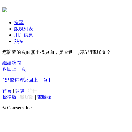
搜尋
版塊列表
用戶信息
熱帖
您訪問的頁面無手機頁面，是否進一步訪問電腦版？
繼續訪問
返回上一頁
[ 點擊這裡返回上一頁 ]
首頁
|
登錄
|
註冊
標準版
|
觸屏版
|
電腦版
|
© Comsenz Inc.