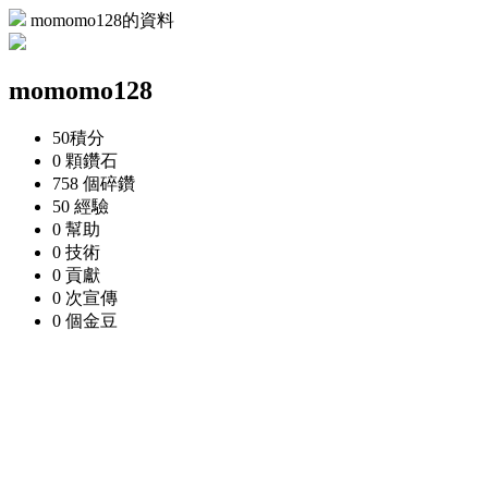
momomo128的資料
momomo128
50
積分
0 顆
鑽石
758 個
碎鑽
50
經驗
0
幫助
0
技術
0
貢獻
0 次
宣傳
0 個
金豆