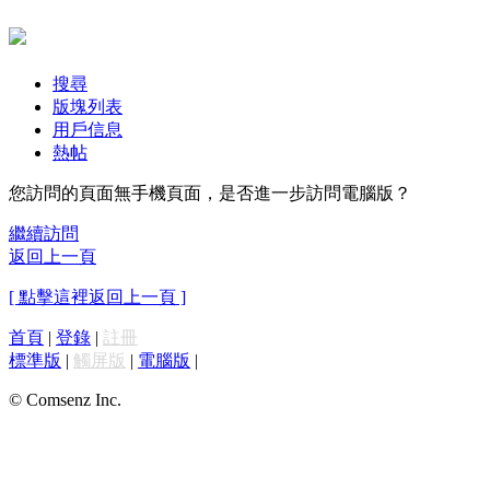
搜尋
版塊列表
用戶信息
熱帖
您訪問的頁面無手機頁面，是否進一步訪問電腦版？
繼續訪問
返回上一頁
[ 點擊這裡返回上一頁 ]
首頁
|
登錄
|
註冊
標準版
|
觸屏版
|
電腦版
|
© Comsenz Inc.