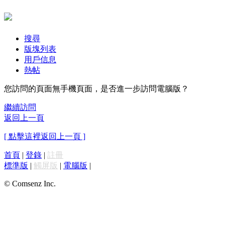
搜尋
版塊列表
用戶信息
熱帖
您訪問的頁面無手機頁面，是否進一步訪問電腦版？
繼續訪問
返回上一頁
[ 點擊這裡返回上一頁 ]
首頁
|
登錄
|
註冊
標準版
|
觸屏版
|
電腦版
|
© Comsenz Inc.