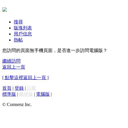
搜尋
版塊列表
用戶信息
熱帖
您訪問的頁面無手機頁面，是否進一步訪問電腦版？
繼續訪問
返回上一頁
[ 點擊這裡返回上一頁 ]
首頁
|
登錄
|
註冊
標準版
|
觸屏版
|
電腦版
|
© Comsenz Inc.