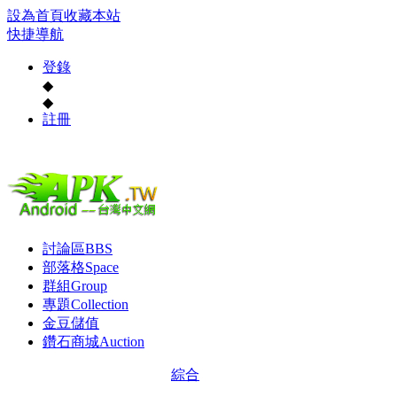
設為首頁
收藏本站
快捷導航
登錄
◆
◆
註冊
討論區
BBS
部落格
Space
群組
Group
專題
Collection
金豆儲值
鑽石商城
Auction
綜合