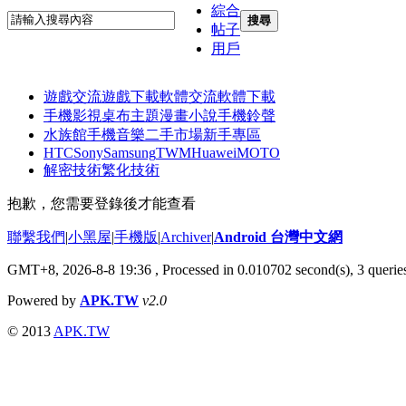
綜合
搜尋
帖子
用戶
遊戲交流
遊戲下載
軟體交流
軟體下載
手機影視
桌布主題
漫畫小說
手機鈴聲
水族館
手機音樂
二手市場
新手專區
HTC
Sony
Samsung
TWM
Huawei
MOTO
解密技術
繁化技術
抱歉，您需要登錄後才能查看
聯繫我們
|
小黑屋
|
手機版
|
Archiver
|
Android 台灣中文網
GMT+8, 2026-8-8 19:36
, Processed in 0.010702 second(s), 3 quer
Powered by
APK.TW
v2.0
© 2013
APK.TW