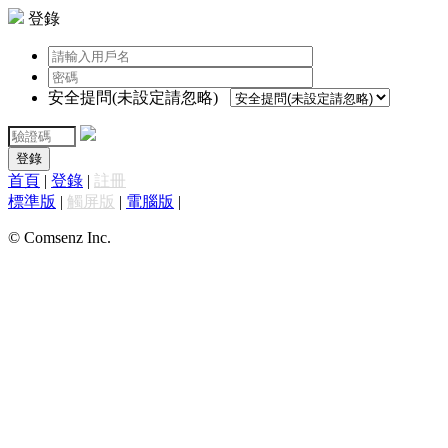
登錄
安全提問(未設定請忽略)
登錄
首頁
|
登錄
|
註冊
標準版
|
觸屏版
|
電腦版
|
© Comsenz Inc.