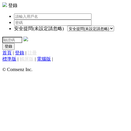
登錄
安全提問(未設定請忽略)
登錄
首頁
|
登錄
|
註冊
標準版
|
觸屏版
|
電腦版
|
© Comsenz Inc.