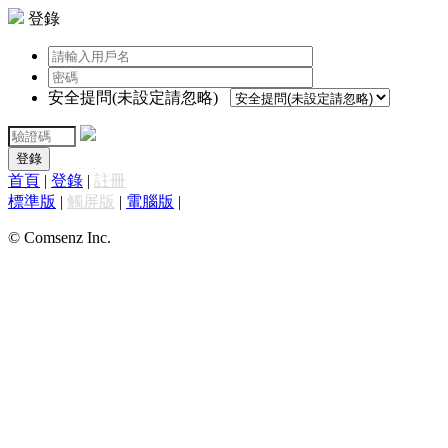
登錄
安全提問(未設定請忽略)
登錄
首頁
|
登錄
|
註冊
標準版
|
觸屏版
|
電腦版
|
© Comsenz Inc.