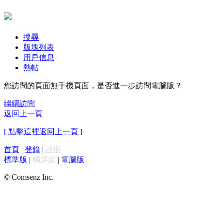
搜尋
版塊列表
用戶信息
熱帖
您訪問的頁面無手機頁面，是否進一步訪問電腦版？
繼續訪問
返回上一頁
[ 點擊這裡返回上一頁 ]
首頁
|
登錄
|
註冊
標準版
|
觸屏版
|
電腦版
|
© Comsenz Inc.