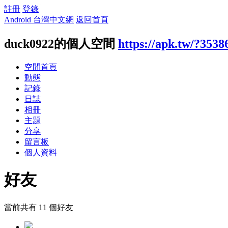
註冊
登錄
Android 台灣中文網
返回首頁
duck0922的個人空間
https://apk.tw/?3538
空間首頁
動態
記錄
日誌
相冊
主題
分享
留言板
個人資料
好友
當前共有
11
個好友