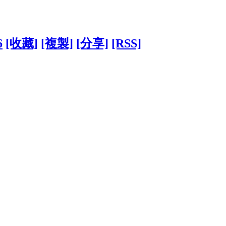
6
[收藏]
[複製]
[分享]
[RSS]