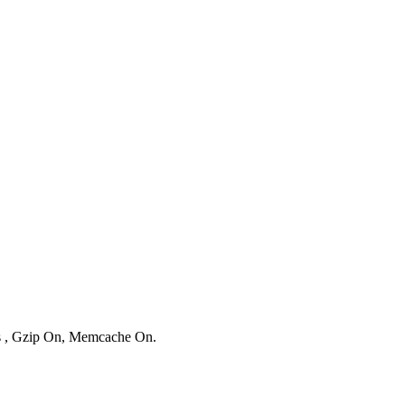
es , Gzip On, Memcache On.