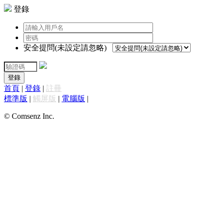
登錄
安全提問(未設定請忽略)
登錄
首頁
|
登錄
|
註冊
標準版
|
觸屏版
|
電腦版
|
© Comsenz Inc.