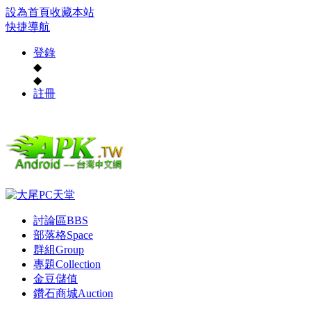
設為首頁
收藏本站
快捷導航
登錄
◆
◆
註冊
討論區
BBS
部落格
Space
群組
Group
專題
Collection
金豆儲值
鑽石商城
Auction