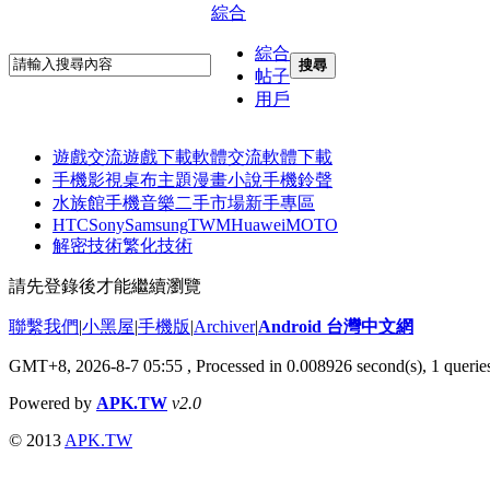
綜合
綜合
搜尋
帖子
用戶
遊戲交流
遊戲下載
軟體交流
軟體下載
手機影視
桌布主題
漫畫小說
手機鈴聲
水族館
手機音樂
二手市場
新手專區
HTC
Sony
Samsung
TWM
Huawei
MOTO
解密技術
繁化技術
請先登錄後才能繼續瀏覽
聯繫我們
|
小黑屋
|
手機版
|
Archiver
|
Android 台灣中文網
GMT+8, 2026-8-7 05:55
, Processed in 0.008926 second(s), 1 quer
Powered by
APK.TW
v2.0
© 2013
APK.TW