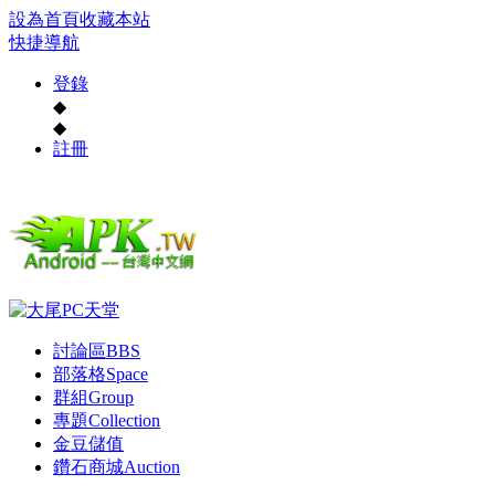
設為首頁
收藏本站
快捷導航
登錄
◆
◆
註冊
討論區
BBS
部落格
Space
群組
Group
專題
Collection
金豆儲值
鑽石商城
Auction