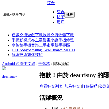
綜合
綜合
搜尋
帖子
用戶
遊戲交流
遊戲下載
軟體交流
軟體下載
手機影視
桌布主題
漫畫小說
手機鈴聲
水族館
手機音樂
二手市場
新手專區
HTC
Sony
Samsung
TWM
Huawei
MOTO
解密技術
繁化技術
Android 台灣中文網
›
部落格
›
隱私提醒
抱歉！由於 dearrism
dearrismy
查看好友列表
|
加為好友
|
打個招呼
|
發送
活躍概況
用戶組:
A2 鐵機器人