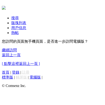
搜尋
版塊列表
用戶信息
熱帖
您訪問的頁面無手機頁面，是否進一步訪問電腦版？
繼續訪問
返回上一頁
[ 點擊這裡返回上一頁 ]
首頁
|
登錄
|
註冊
標準版
|
觸屏版
|
電腦版
|
© Comsenz Inc.