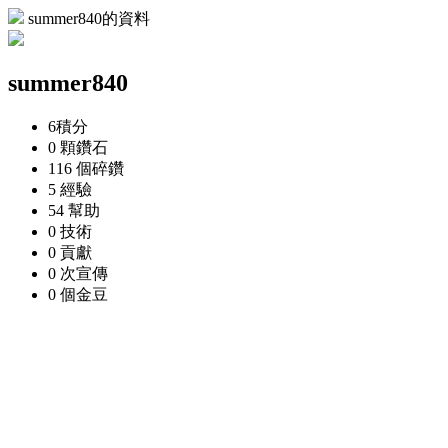
summer840的資料
summer840
6
積分
0 顆
鑽石
116 個
碎鑽
5
經驗
54
幫助
0
技術
0
貢獻
0 次
宣傳
0 個
金豆