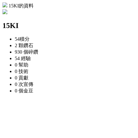
15KI的資料
15KI
54
積分
2 顆
鑽石
930 個
碎鑽
54
經驗
0
幫助
0
技術
0
貢獻
0 次
宣傳
0 個
金豆